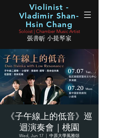
Violinist -
Vladimir Shan-
Hsin Chang
Soloist | Chamber Music Artist
張善昕 小提琴家
《子午線上的低音》巡
迴演奏會｜桃園
Wed, Jun 17
  |  
中原大學風雅頌