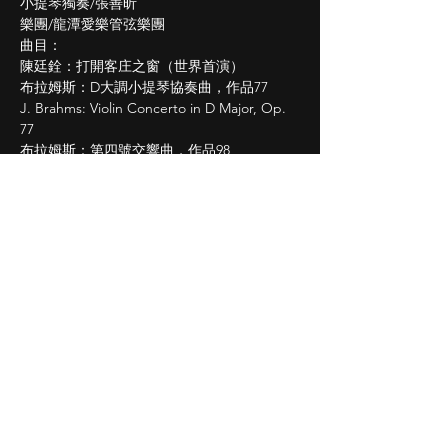
小提琴獨奏/張善昕
樂團/龍潭愛樂管弦樂團
曲目：
陳廷銓：打開客庄之窗（世界首演）
布拉姆斯：D大調小提琴協奏曲，作品77
J. Brahms: Violin Concerto in D Major, Op. 
77
布拉姆斯：第四號交響曲，作品98
J. Brahms: Symphony No. 4 in E minor, Op. 
98
售票連結：
https://www.opentix.life/event/175438890625
1677697
Share