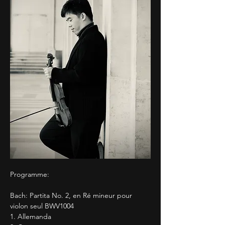
Programme:
Bach: Partita No. 2, en Ré mineur pour 
violon seul BWV1004
1. Allemanda