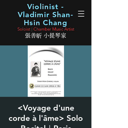
Violinist -
Vladimir Shan-
Hsin Chang
Soloist | Chamber Music Artist
張善昕 小提琴家
<Voyage d'une
corde à l'âme> Solo