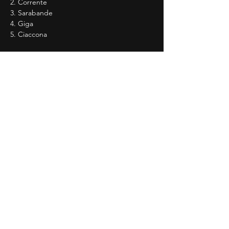
2. Corrente
3. Sarabande
4. Giga
5. Ciaccona
Ernst: 'La dernière rose' pour violon seul
Pause (10 minutes)
Bach: Sonate No. 1 en Sol mineur pour 
violon seul BWV1001
1. Adagio
2. Fuga
3. Sicilianna
4. Presto
Paganini: 'Nel cor più non mi sento' pour 
violon seul