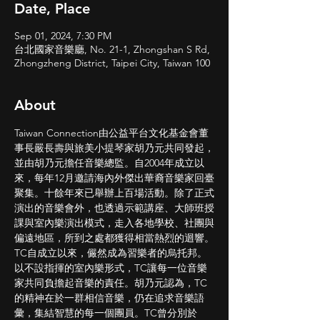
Date, Place
Sep 01, 2024, 7:30 PM
台北國家音樂廳, No. 21-1, Zhongshan S Rd,
Zhongzheng District, Taipei City, Taiwan 100
About
Taiwan Connection由公益平台文化基金會董
事長嚴長壽與旅美小提琴家胡乃元共同發起，
並由胡乃元擔任音樂總監。自2004年成立以
來，每年12月邀請海內外傑出華裔音樂家回臺
聚集。十餘年來已舉辦上百場活動。除了正式
演出的音樂會外，也透過示範講座、大師班授
課與室內樂演出模式，走入各地學校、社團與
偏遠地區，所到之處都獲得相當熱烈的迴響。
TC自成立以來，儼然成為習樂者的烏托邦。
以不設指揮的室內樂形式，TC讓每一位音樂
家共同負擔起音樂的責任。胡乃元認為，TC
的精神在於一群相信音樂，仍在追求音樂語
彙，集結智慧的每一個團員。TC曾分別於