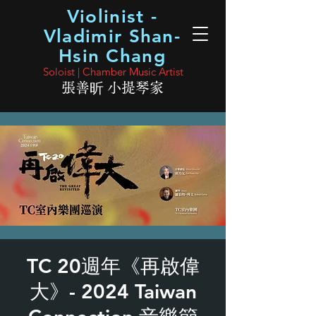
Violinist -
Vladimir Shan-
Hsin Chang
Soloist | Chamber Music Artist
張善昕 小提琴家
TC 20週年《再啟偉
大》- 2024 Taiwan