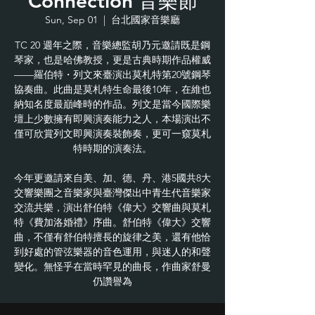
Connection 音樂節
Sun, Sep 01
  |  
台北國家音樂廳
TC 20 週年之際，音樂總監胡乃元邀請既是鋼
琴家，也是哈佛教授，更是古典時期作品權威
——羅伯特・列文來臺演出莫札特第20號鋼琴
協奏曲。此曲是莫札特生命最後10年，在維也
納知名度最巔峰時的作品。列文是當今國際樂
壇上少數擁有即興演奏能力之人，本場演出不
僅可欣賞列文即興演奏裝飾奏，更可一窺莫札
特時期的演奏法。
今年更邀請來自美、加、德、丹、港5國共8大
交響樂團之音樂家與臺灣傑出中青生代音樂家
交流共樂，演出舒伯特《偉大》交響曲與莫札
特《費加洛婚禮》序曲。舒伯特《偉大》交響
曲，不僅有舒伯特擅長的旋律之美，還有他恰
到好處的管弦樂器的音色運用，與迷人的和聲
變化。無怪乎在當時罕見的曲長，作曲家舒曼
仍讚譽為