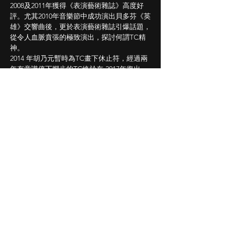
2008及2011年獲得《表演藝術雜誌》高度好
評。尤其2010年音樂節中成功演出貝多芬《英
雄》交響曲後，更於表演藝術雜誌引爆話題，
從令人血脈賁張的極致演出，探討何謂TC精
神。
2014 年胡乃元暫時為TC畫下休止符，經過兩
年有意識停下腳步的TC終於在 2017年復出，
分別於臺中國家歌劇院、臺北國家音樂廳舉辦
復出音樂會《復刻．經典──德弗札克V.S.莫札
特》。
自 2018 年起，Taiwan Connection規劃多場演
出，邀請國內外音樂家齊聚一堂，演出腳步遍
及高雄、嘉義、臺中、臺北、新竹及屏東等
地，並帶來示範講座及大師班等進行各項音樂
推廣活動，將Taiwan Connection的音樂使
命，走得更深更遠！
演出曲目
莫札特：《費加洛婚禮》序曲, K. 492
莫札特：d小調第二十號鋼琴協奏曲, K. 466
舒伯特：C大調第九號交響曲《偉大》