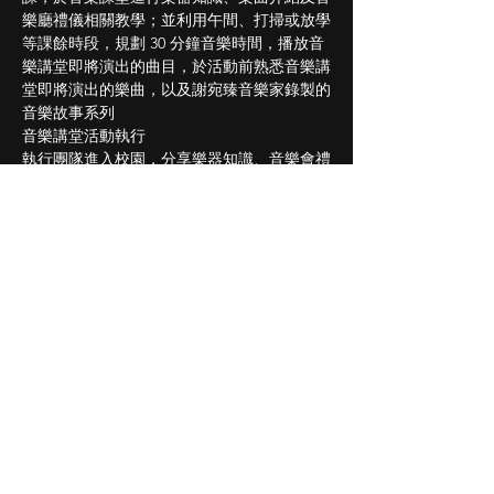
樂廳禮儀相關教學；並利用午間、打掃或放學
等課餘時段，規劃 30 分鐘音樂時間，播放音
樂講堂即將演出的曲目，於活動前熟悉音樂講
堂即將演出的樂曲，以及謝宛臻音樂家錄製的
音樂故事系列
音樂講堂活動執行
執行團隊進入校園，分享樂器知識、音樂會禮
儀及曲目背景故事等，最後演出曲目
延伸活動
鼓勵學校持續於課餘時間播放音樂故事或音樂
清單，打造古典音樂環境；並於 TC 音樂會
時，邀請欣賞 TC 室内樂團正式音樂會演出
Share