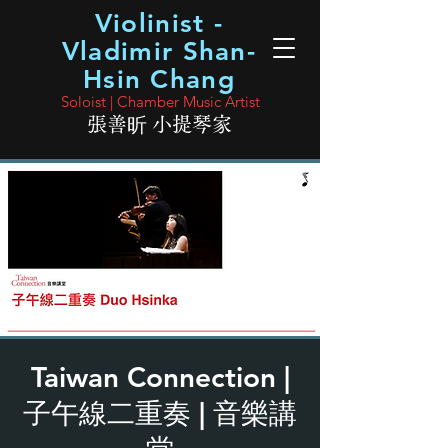
Violinist -
Vladimir Shan-
Hsin Chang
Soloist | Chamber Music Artist
張善昕 小提琴家
Taiwan Connection |
子午線二重奏 | 音樂講