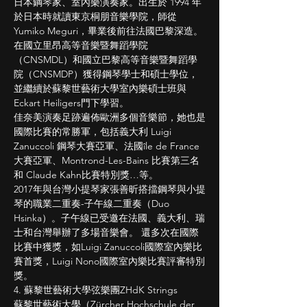
日本鋼琴家、室內樂演奏家。出生於 1994 年
於日本時就讀東京桐朋音樂學院，師從 
Yumiko Meguri，畢業後前往法國巴黎深造。 
在國立里昂高等音樂暨舞蹈學院
（CNSMDL）和國立巴黎高等音樂暨舞蹈學
院（CNSMDP）獲得鋼琴學士和碩士學位，
並繼續於蘇黎世藝術大學室內樂碩士班與
Eckart Heiligers門下學習。
佳奈美演奏足跡遍佈歐洲多個音樂節，她也是
國際比賽的常勝軍，包括義大利 Luigi 
Zanuccoli 鋼琴大賽亞軍、法國île de France
大賽亞軍、Montrond-Les-Bains 比賽第三名
和 Claude Kahn比賽特別獎…等。
2017年與台灣小提琴家張善昕搭擋鋼琴與小提
琴的職業二重奏-子午線二重奏（Duo 
Hsinka）。子午線已受邀在法國、義大利、瑞
士和台灣舉辦了多場音樂會。 還多次在國際
比賽中獲獎，如Luigi Zanuccoli國際室內樂比
賽首獎，Luigi Nono國際室內樂比賽評審特別
獎。
4. 蘇黎世藝術大學弦樂團ZHdK Strings
蘇黎世藝術大學（Zürcher Hochschule der 