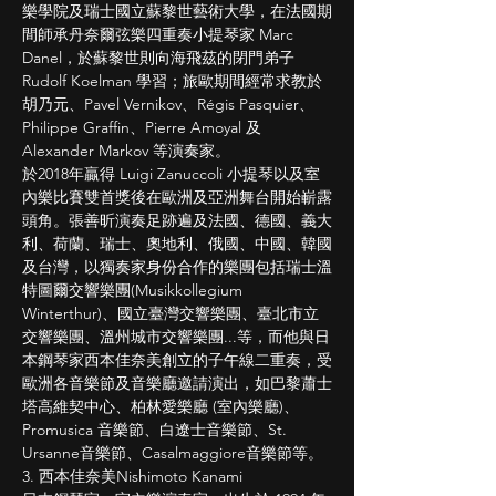
樂學院及瑞士國立蘇黎世藝術大學，在法國期
間師承丹奈爾弦樂四重奏小提琴家 Marc 
Danel，於蘇黎世則向海飛茲的閉門弟子 
Rudolf Koelman 學習；旅歐期間經常求教於
胡乃元、Pavel Vernikov、Régis Pasquier、
Philippe Graffin、Pierre Amoyal 及 
Alexander Markov 等演奏家。
於2018年贏得 Luigi Zanuccoli 小提琴以及室
內樂比賽雙首獎後在歐洲及亞洲舞台開始嶄露
頭角。張善昕演奏足跡遍及法國、德國、義大
利、荷蘭、瑞士、奧地利、俄國、中國、韓國
及台灣，以獨奏家身份合作的樂團包括瑞士溫
特圖爾交響樂團(Musikkollegium 
Winterthur)、國立臺灣交響樂團、臺北市立
交響樂團、溫州城市交響樂團...等，而他與日
本鋼琴家西本佳奈美創立的子午線二重奏，受
歐洲各音樂節及音樂廳邀請演出，如巴黎蕭士
塔高維契中心、柏林愛樂廳 (室內樂廳)、
Promusica 音樂節、白遼士音樂節、St. 
Ursanne音樂節、Casalmaggiore音樂節等。
3. 西本佳奈美Nishimoto Kanami