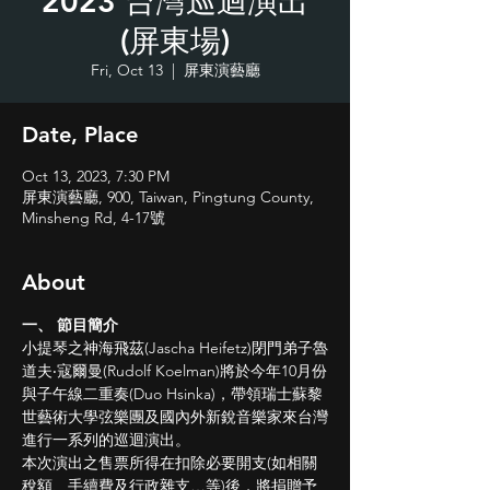
2023 台灣巡迴演出
(屏東場)
Fri, Oct 13
  |  
屏東演藝廳
Date, Place
Oct 13, 2023, 7:30 PM
屏東演藝廳, 900, Taiwan, Pingtung County,
Minsheng Rd, 4-17號
About
一、 節目簡介
小提琴之神海飛茲(Jascha Heifetz)閉門弟子魯
道夫‧寇爾曼(Rudolf Koelman)將於今年10月份
與子午線二重奏(Duo Hsinka)，帶領瑞士蘇黎
世藝術大學弦樂團及國內外新銳音樂家來台灣
進行一系列的巡迴演出。
本次演出之售票所得在扣除必要開支(如相關
稅額、手續費及行政雜支…等)後，將捐贈予