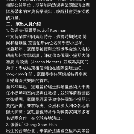
相關公益單位，期望能夠透過專業國際演出團
隊所帶來的古典音樂演出，喚醒社會更多溫暖
的力量。
二、 演出人員介紹
1. 魯道夫·寇爾曼Rudolf Koelman
生於荷蘭首都阿姆斯特丹，孩提時期與揚·博
爾和赫爾曼·克雷伯斯兩位名師學習小提琴。
18歲那年，寇爾曼被授與全額獎學金進入洛杉
磯南加州大學就讀，師從傳奇俄國小提琴大師
雅夏·海飛茲（Jascha Heifetz）並成為其閉門
弟子；學成結束後便開始在國際樂壇走紅。
1996-1999年間，寇爾曼擔任阿姆斯特丹皇家
音樂廳管弦樂團的首席。
自1987年起，寇爾曼於瑞士蘇黎世藝術大學擔
任小提琴和室內樂專任教授，並領導蘇黎世藝
大弦樂團。寇爾曼經常受邀擔任國際小提琴比
賽的評審，並在歐洲、亞洲和澳大利亞各地舉
辦大師班；寇勒曼也時常作為獨奏家與眾多著
名樂團合作，在全球各地演出。
2. 張善昕 Chang Shan-Hsin
出生於台灣台北，畢業於法國國立里昂高等音