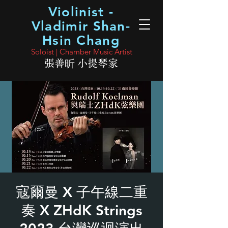
Violinist -
Vladimir Shan-
Hsin Chang
Soloist | Chamber Music Artist
張善昕 小提琴家
寇爾曼 X 子午線二重
奏 X ZHdK Strings