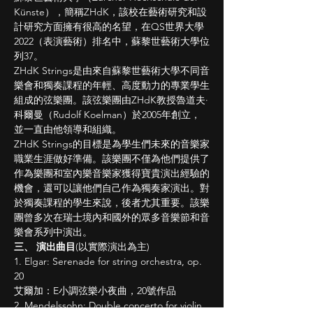
Künste），簡稱ZHdK，該校在藝術研究和設
計研究方面擁有很高的名望，在QS世界大學
2022（表演藝術）排名中，蘇黎世藝術大學位
列37。
ZHdK Strings是由來自蘇黎世藝術大學不同音
樂會和獨奏課程的年輕、高度動力的專業學生
組成的弦樂團。該弦樂團由ZHdK教授魯道夫·
科爾曼（Rudolf Koelman）於2005年創立，
並一直由他領導和組織。
ZHdK Strings的目標是為學生們未來的音樂家
職業生涯做好準備。該樂團不僅為他們提供了
作為樂團和室內樂音樂家獲得寶貴演出經驗的
機會，還可以讓他們自己作為獨奏家演出。對
於獨奏課程的學生來說，後者尤其重要。該樂
團曾多次在瑞士境內和國外的眾多音樂節和音
樂會系列中演出。
三、 演出曲目
(以實際演出為主)
1. Elgar: Serenade for string orchestra, op. 
20
艾爾加：E小調弦樂小夜曲，20號作品
2. Mendelssohn: Double concerto for violin, 