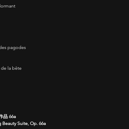
 dormant
 des pagodes
 de la bête
 66a
g Beauty Suite, Op. 66a