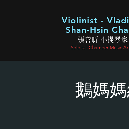
Violinist - Vlad
Shan-Hsin Ch
張善昕 小提琴家
Soloist | Chamber Music Art
鵝媽媽