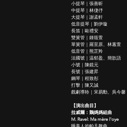
小提琴｜張善昕
中提琴｜林倢伃
大提琴｜謝孟軒
低音提琴｜劉伊璇
長笛｜歐禮安
雙簧管｜鍾筱萱
單簧管｜羅至原、林蕙萱
低音管｜熊芷羚
法國號｜温郁盈、簡歆語
小號｜陳鏡元
長號｜張建昇
鋼琴｜程致彤
打擊｜陳又誠
戲劇導聆｜宋易勳、吳今馨
【演出曲目】
拉威爾：鵝媽媽組曲
M. Ravel: Ma mère l'oye
睡美人的帕凡舞曲