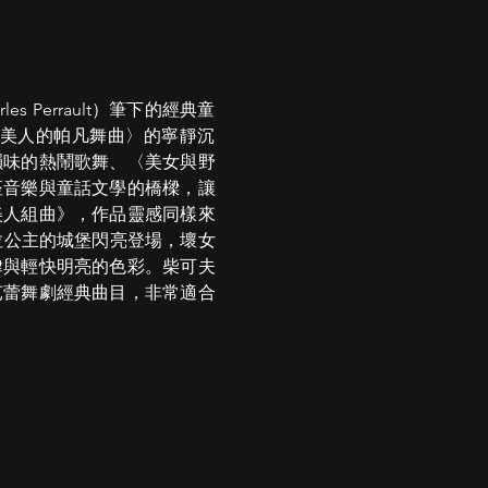
Perrault）筆下的經典童
美人的帕凡舞曲〉的寧靜沉
韻味的熱鬧歌舞、〈美女與野
座音樂與童話文學的橋樑，讓
美人組曲》，作品靈感同樣來
人奧蘿拉公主的城堡閃亮登場，壞女
律與輕快明亮的色彩。柴可夫
芭蕾舞劇經典曲目，非常適合