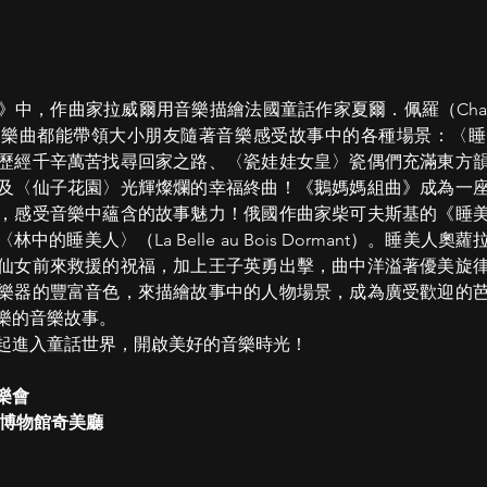
，作曲家拉威爾用音樂描繪法國童話作家夏爾．佩羅（Charles 
首樂曲都能帶領大小朋友隨著音樂感受故事中的各種場景：〈睡
歷經千辛萬苦找尋回家之路、〈瓷娃娃女皇〉瓷偶們充滿東方
及〈仙子花園〉光輝燦爛的幸福終曲！《鵝媽媽組曲》成為一
，感受音樂中蘊含的故事魅力！俄國作曲家柴可夫斯基的《睡
的睡美人〉（La Belle au Bois Dormant）。睡美
仙女前來救援的祝福，加上王子英勇出擊，曲中洋溢著優美旋
樂器的豐富音色，來描繪故事中的人物場景，成為廣受歡迎的
樂的音樂故事。
起進入童話世界，開啟美好的音樂時光！
樂會
 奇美博物館奇美廳