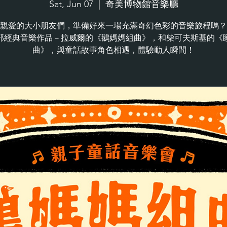
Sat, Jun 07
  |  
奇美博物館音樂廳
親愛的大小朋友們，準備好來一場充滿奇幻色彩的音樂旅程嗎？
部經典音樂作品－拉威爾的《鵝媽媽組曲》，和柴可夫斯基的《
曲》，與童話故事角色相遇，體驗動人瞬間！