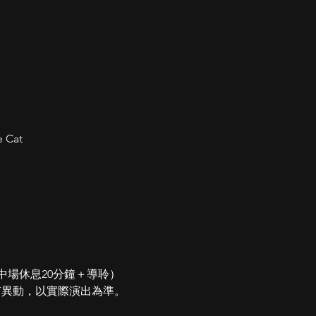
e Cat
中場休息20分鐘＋導聆）
有異動，以實際演出為準。