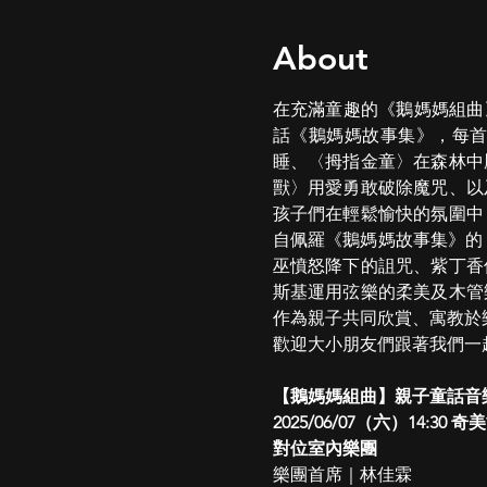
About
在充滿童趣的《鵝媽媽組曲》中
話《鵝媽媽故事集》，每
睡、〈拇指金童〉在森林中
獸〉用愛勇敢破除魔咒、以
孩子們在輕鬆愉快的氛圍中
自佩羅《鵝媽媽故事集》的〈林中
巫憤怒降下的詛咒、紫丁香
斯基運用弦樂的柔美及木管
作為親子共同欣賞、寓教於
歡迎大小朋友們跟著我們一
【鵝媽媽組曲】親子童話音
2025/06/07（六）14:30
對位室內樂團
樂團首席｜林佳霖