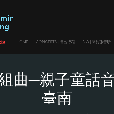
imir
ang
ist
HOME
CONCERTS | 演出行程
BIO | 關於張善昕
組曲─親子童話
臺南