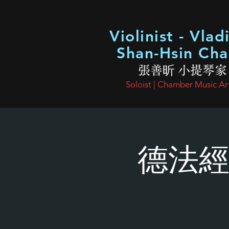
Violinist - Vlad
Shan-Hsin Ch
張善昕 小提琴家
Soloist | Chamber Music Art
德法經