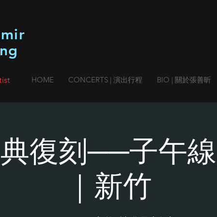
imir
ang
ist
HOME
CONCERTS | 演出行程
BIO | 關於張善昕
典復刻──子午
｜新竹