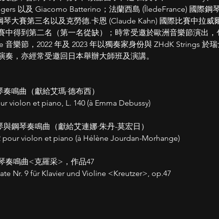
Heiligers 以及 Giacomo Batterino；法蘭⻄島 (ÎledeFranc
ns) 國際鋼琴⼤賽第三名以及克勞德.卡恩 (Claude Kahn) 國際比賽中
i 國際鋼琴比賽中得到第⼆名（第⼀名從缺）；時常受邀於歐洲⾳樂節演
re ⾳樂節，2022 年及 2023 年以獨奏家身份與 ZHdK Strings
演奏，亦經常受邀回⽇本舉辦⼤師班及演講。
琴奏鳴曲（獻給艾瑪·德布⻄）
r violon et piano, L. 140 (à Emma Debussy)
與鋼琴奏鳴曲（獻給艾連娜·朱丹-莫宏⽇）
2 pour violon et piano (à Hélène Jourdan-Morhange)
奏鳴曲<克羅采>，作品47
e Nr. 9 für Klavier und Violine <Kreutzer>, op.47