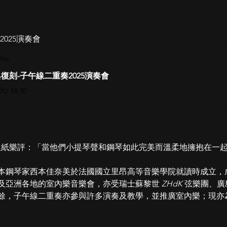
025演奏會
life
復刻-子午線二重奏2025演奏會
(六) 14:30
du midi 報紙樂評：「當他們⼩提琴聲和鋼琴如此完美⽽溫柔地擁抱
本鋼琴家⻄本佳奈美於法國國立⾥昂⾼等⾳樂學院就讀時成立，
及亞洲各地的室內樂⾳樂會，亦受瑞⼠蘇黎世 
ZHdK 
弦樂團、廣
餘，⼦午線⼆重奏亦參與許多演奏及教學，並推廣室內樂；現亦為