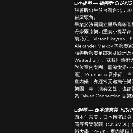
□
⼩提琴 — 張善昕 CHANG Sh
張善昕出⽣於台灣台北，2018
嶄露頭⾓。
畢業於法國國立⾥昂⾼等⾳
丹奈爾弦樂四重奏⼩提琴家 Ma
胡乃元、Victor Pikayzen、Pav
Alexander Markov 等演奏
張善昕演奏⾜跡遍及歐洲及亞洲
Winterthur）、蘇黎世
對位室內樂團、龍潭愛樂⋯
廳)、Promusica ⾳樂節、
室內樂，亦經常受邀擔任樂團的
樂團... 等；演奏之餘，
為 Taiwan Connection ⾳
□
鋼琴 — ⻄本佳奈美  NISHIM
⻄本佳奈美，⽇本橫濱出⾝，畢業
⾼等⾳樂學院（CNSMDL
術⼤學（ZHdK）室內樂碩士文憑