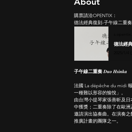
About
購票請洽OPENTIX：
德法經典復刻-子午線二重奏2
s.opentix.
德法經典
2025/1/4 
⼦午線⼆重奏
 𝑫𝒖𝒐 𝑯𝒔𝒊𝒏𝒌𝒂
法國 La dépêche 
⼀種難以形容的愉悅」。
由台灣⼩提琴家張善昕及⽇
中獲獎；⼆重奏除了在歐洲
邀請演出協奏曲。在演奏之
推廣計畫的團隊之⼀。