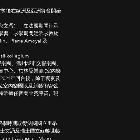
比賽雙⾸獎後在歐洲及亞洲舞台開始
家文憑），在法國期間師承
an 學習；求學期間經常求教於
ﬃn、Pierre Amoyal 及 
llegium 
立交響樂團、溫州城市交響樂團、
中⼼、柏林愛樂廳 (室內樂
等；⾃2021年回台後，除了獨奏及
、對位室內樂團以及新藝術管弦
並時常擔任⾳樂比賽評審。現
歐洲留學時期取得法國國立⾥昂
碩士文憑及瑞⼠國立蘇黎世藝
 Cabasso、Marie-