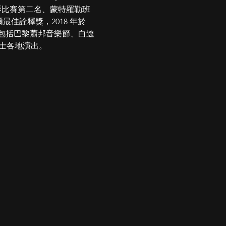
e) 國際鋼琴比賽第⼆名、蒙特羅勒班 
拉威爾最佳詮釋獎，2018 年於 
出，包括巴黎蕭邦⾳樂節、⽩遼
 於瑞⼠各地演出。