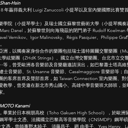
an-Hsin
 年贏得義大利 Luigi Zanuccoli ⼩提琴以及室內樂國際
樂學院（小提琴學士）及瑞⼠國立蘇黎世藝術⼤學（小提琴獨奏
rc Danel，於蘇黎世則向海⾶茲的閉⾨弟⼦ Rudolf Koelm
el Vernikov、Igor Malinovsky、Régis Pasquier、Philippe Gra
家。
，以獨奏家⾝份合作的樂團包括瑞⼠溫特圖爾交響樂團（Musikko
藝術⼤學絃樂團（ZHdK Strings）、國立台灣交響樂團、台北市
⋯等，曾受歐洲各⾳樂節及⾳樂廳邀請演出，如巴黎蕭⼠塔⾼維契
⽩遼⼠⾳樂節、St. Ursanne ⾳樂節、Casalmaggiore ⾳樂節
客席⾸席及聲部⾸席，如 Taiwan Connection 室內樂團
也熱愛教學，曾受邀在新北市秀⼭國⼩、⾼雄中學⾳樂班⼤師班，
樂家。
OTO Kanami
於⽇本桐朋⾼校（Toho Gakuen High School），於
）鋼琴學士文憑、法國國立巴黎⾼等⾳樂學院（CNSMDP）鋼琴
，曾師事野⽊暁⼦、須藤昌⼦、廻 由美⼦、Yves Henry、Laurent