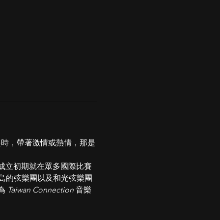
在⼀起時，帶著激情或熱情，那是
成立初期就在眾多國際比賽
島的弦樂團以及和光弦樂團
 
Taiwan Connection 
⾳樂