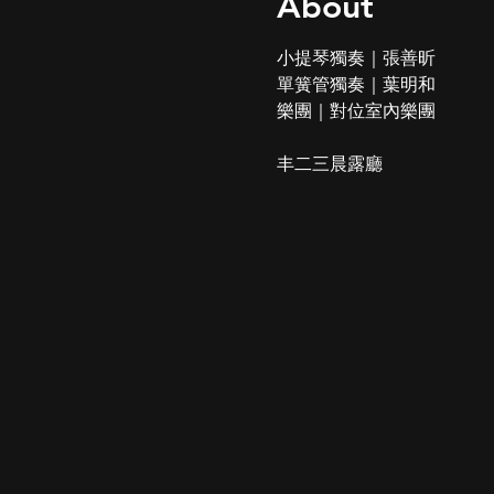
About
小提琴獨奏｜張善昕
單簧管獨奏｜葉明和
樂團｜對位室內樂團
丰二三晨露廳