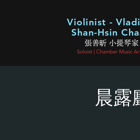
Violinist - Vlad
Shan-Hsin Ch
張善昕 小提琴家
Soloist | Chamber Music Art
晨露