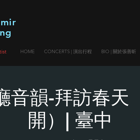
imir
ang
ist
HOME
CONCERTS | 演出行程
BIO | 關於張善昕
廳音韻-拜訪春天
開）| 臺中