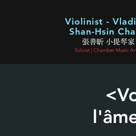
Violinist - Vlad
Shan-Hsin Ch
張善昕 小提琴家
Soloist | Chamber Music Art
<Vo
l'âm