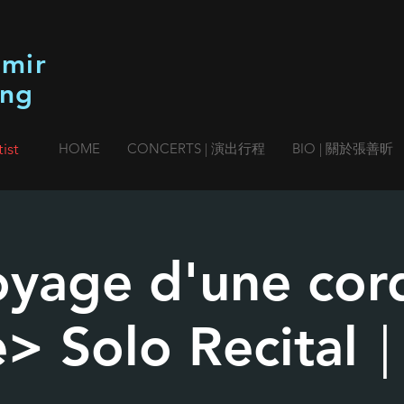
imir
ang
ist
HOME
CONCERTS | 演出行程
BIO | 關於張善昕
yage d'une cor
e> Solo Recital｜