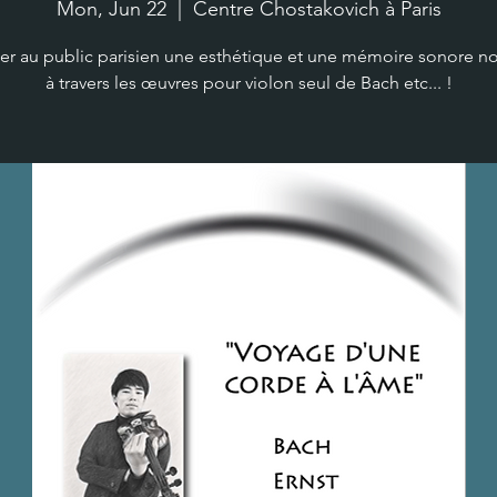
Mon, Jun 22
  |  
Centre Chostakovich à Paris
er au public parisien une esthétique et une mémoire sonore no
à travers les œuvres pour violon seul de Bach etc... !