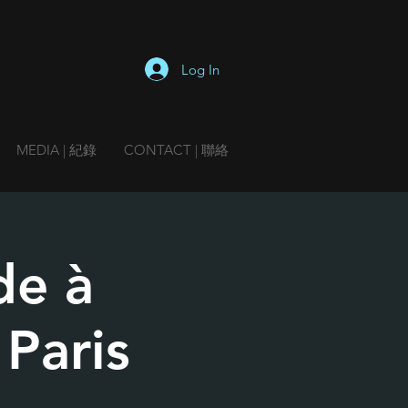
Log In
MEDIA | 紀錄
CONTACT | 聯絡
de à
Paris